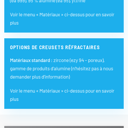
(ea 999), 95 % alumine (ea 95), yttrine
Voir le menu « Matériaux » ci-dessus pour en savoir
plus
OPTIONS DE CREUSETS RÉFRACTAIRES
Matériaux standard :
zircone (ezy 94 – poreux),
gamme de produits d’alumine (n’hésitez pas à nous
demander plus d’information)
Voir le menu « Matériaux » ci-dessus pour en savoir
plus