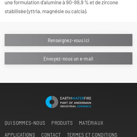
une formulation d’alumine à 90-99,9 % et de zircone
stabilisée (yttria, magnésie ou calcia).
Renseignez-vous ici
Envoyez-nous un e-mail
QUI SOMMES-NOUS
PRODUITS
MATÉRIAUX
APPLICATIONS
CONTACT
TERMES ET CONDITIONS